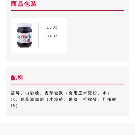
商品包装
・170g
・340g
配料
蓝莓、白砂糖、麦芽糖浆（食用玉米淀粉、水）、
水、食品添加剂（木糖醇、果胶、柠檬酸、柠檬酸
钠）