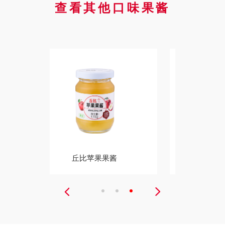
查看其他口味果酱
丘比什果果酱