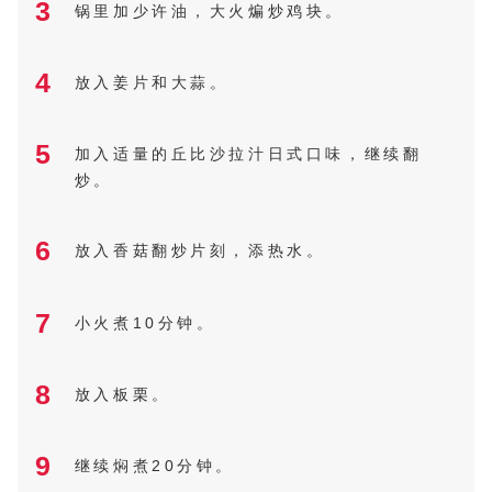
3
锅里加少许油，大火煸炒鸡块。
4
放入姜片和大蒜。
5
加入适量的丘比沙拉汁日式口味，继续翻
炒。
6
放入香菇翻炒片刻，添热水。
7
小火煮10分钟。
8
放入板栗。
9
继续焖煮20分钟。