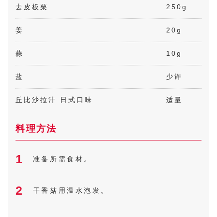
去皮板栗
250g
姜
20g
蒜
10g
盐
少许
丘比沙拉汁 日式口味
适量
料理方法
1
准备所需食材。
2
干香菇用温水泡发。