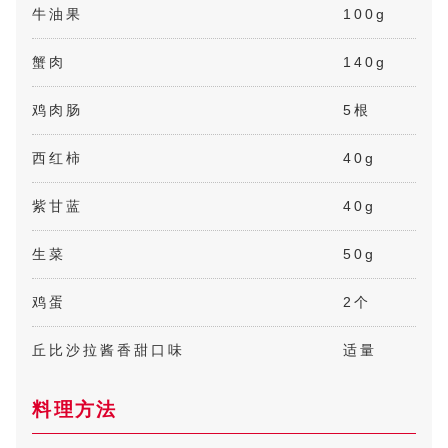
牛油果
100g
蟹肉
140g
鸡肉肠
5根
西红柿
40g
紫甘蓝
40g
生菜
50g
鸡蛋
2个
丘比沙拉酱香甜口味
适量
料理方法