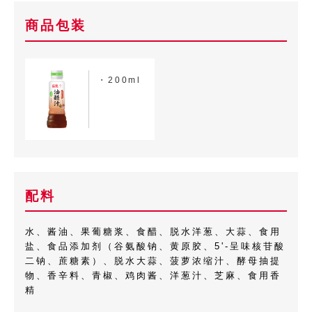
商品包装
・200ml
配料
水、酱油、果葡糖浆、食醋、脱水洋葱、大蒜、食用
盐、食品添加剂（谷氨酸钠、黄原胶、5'-呈味核苷酸
二钠、蔗糖素）、脱水大蒜、菠萝浓缩汁、酵母抽提
物、香辛料、青椒、鸡肉酱、洋葱汁、芝麻、食用香
精