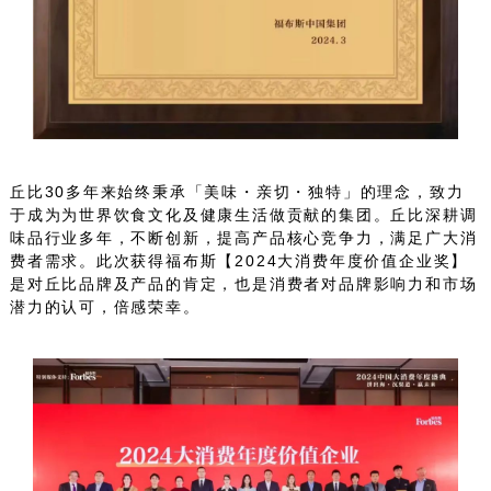
丘比30多年来始终秉承「美味・亲切・独特」的理念，致力
于成为为世界饮食文化及健康生活做贡献的集团。丘比深耕调
味品行业多年，不断创新，提高产品核心竞争力，满足广大消
费者需求。此次获得福布斯【2024大消费年度价值企业奖】
是对丘比品牌及产品的肯定，也是消费者对品牌影响力和市场
潜力的认可，倍感荣幸。