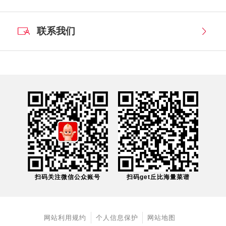
联系我们
扫码关注微信公众账号
扫码get丘比海量菜谱
网站利用规约
个人信息保护
网站地图