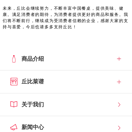
未来，丘比会继续努力，不断丰富中国餐桌，提供美味、健
康。满足消费者的期待，为消费者提供更好的商品和服务。我
们将不断前行，继续成为受消费者信赖的企业，感谢大家的支
持与喜爱，今后也请多多支持丘比！
商品介绍
丘比菜谱
关于我们
新闻中心