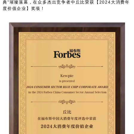
典”璀璨落幕，在众多杰出竞争者中丘比荣获【2024大消费年
度价值企业】奖项！